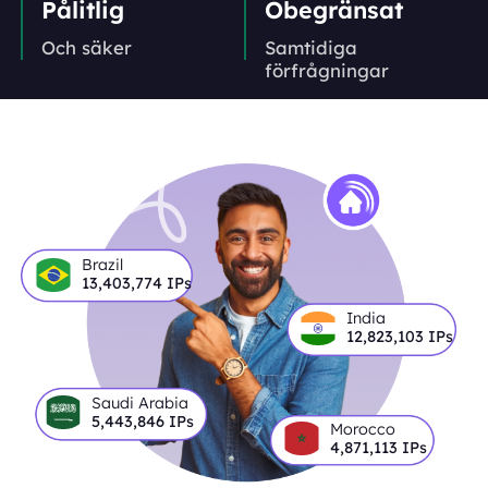
Pålitlig
Obegränsat
Och säker
Samtidiga
förfrågningar
Brazil
13,403,774
IPs
India
12,823,103
IPs
Saudi Arabia
5,443,846
IPs
Morocco
4,871,113
IPs