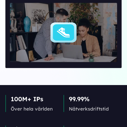
100M+ IPs
99.99%
Över hela världen
Nätverks­driftstid