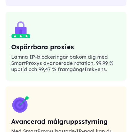
Ospärrbara proxies
Lämna IP-blockeringar bakom dig med
SmartProxys avancerade rotation, 99,99 %
upptid och 99,47 % framgångsfrekvens.
Avancerad målgruppsstyrning
Med SmartProxys bostads-IP-pool kan du