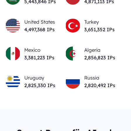
5,443,846
IPs
4,871,113
IPs
United States
Turkey
4,497,368
IPs
3,651,352
IPs
Mexico
Algeria
3,381,223
IPs
2,856,823
IPs
Uruguay
Russia
2,825,330
IPs
2,820,492
IPs