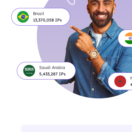
Brazil
13,403,774
IPs
Saudi Arabia
5,443,846
IPs