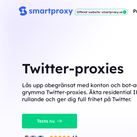
P
Official website: smartproxy.se
Twitter-proxies
Lås upp obegränsat med konton och bot-
grymma Twitter-proxies. Äkta residential I
rullande och ger dig full frihet på Twitter.
Testa nu
4.9