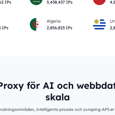
03
IPs
5,443,846
IPs
4,
Algeria
Ur
3
IPs
2,856,823
IPs
2,
roxy för AI och webbdat
skala
ndningsområden, intelligenta proxies och scraping-API:er m