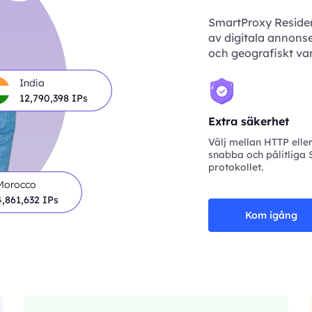
SmartProxy Resident
av digitala annonse
och geografiskt var
India
12,823,103
IPs
Extra säkerhet
Välj mellan HTTP eller
snabba och pålitliga
protokollet.
Morocco
4,871,113
IPs
Kom igång