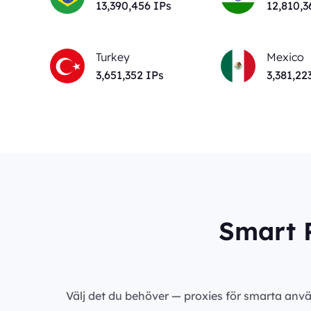
13,403,774
IPs
12,823,1
Turkey
Mexico
3,651,352
IPs
3,381,22
Smart P
Välj det du behöver — proxies för smarta anvä