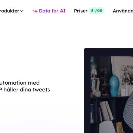
rodukter
Data for AI
Priser
Användn
$-/GB
automation med
P håller dina tweets