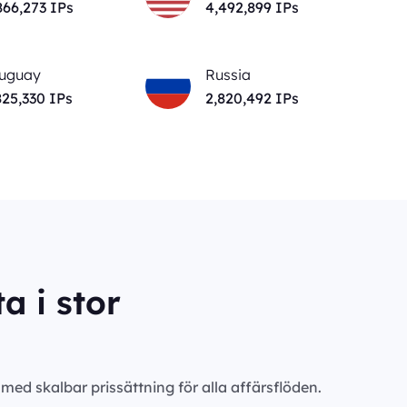
871,113
IPs
4,497,368
IPs
uguay
Russia
825,330
IPs
2,820,492
IPs
a i stor
ed skalbar prissättning för alla affärsflöden.