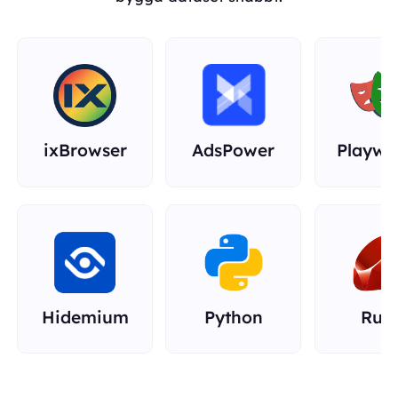
ixBrowser
AdsPower
Playwr
Hidemium
Python
Rub