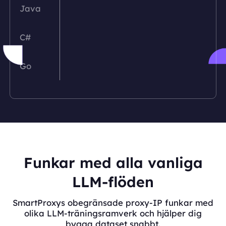
Java
C#
Go
PHP
Python
Ruby
Funkar med alla vanliga
LLM-flöden
Rust
SmartProxys obegränsade proxy-IP funkar med
olika LLM-träningsramverk och hjälper dig
bygga dataset snabbt.