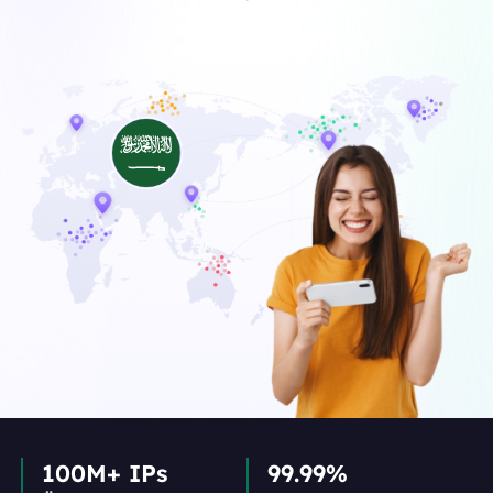
100M+ IPs
99.99%