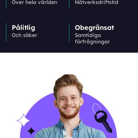
Över hela världen
Nätverks­driftstid
Pålitlig
Obegränsat
Och säker
Samtidiga
förfrågningar