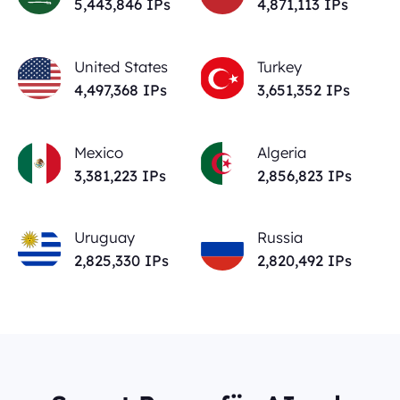
5,443,846
IPs
4,871,113
IPs
United States
Turkey
4,497,368
IPs
3,651,352
IPs
Mexico
Algeria
3,381,223
IPs
2,856,823
IPs
Uruguay
Russia
2,825,330
IPs
2,820,492
IPs