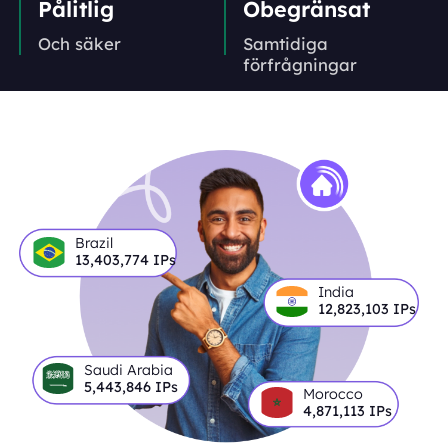
Pålitlig
Obegränsat
Och säker
Samtidiga
förfrågningar
Brazil
13,403,774
IPs
India
12,823,103
IPs
Saudi Arabia
5,443,846
IPs
Morocco
4,871,113
IPs