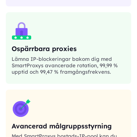
Ospärrbara proxies
Lämna IP-blockeringar bakom dig med
SmartProxys avancerade rotation, 99,99 %
upptid och 99,47 % framgångsfrekvens.
Avancerad målgruppsstyrning
Med SmartProxys bostads-IP-pool kan du