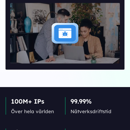
100M+ IPs
99.99%
Över hela världen
Nätverks­driftstid