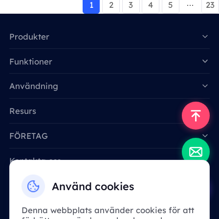
1
2
3
4
5
23
Produkter
Funktioner
Data for AI
Användning
Resurs
FÖRETAG
Kontakta oss
Email: support@smartproxy.org
Använd cookies
Denna webbplats använder cookies för att
Svenska