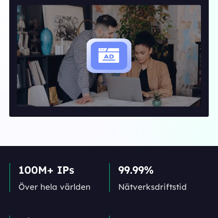
100M+ IPs
99.99%
Över hela världen
Nätverks­driftstid