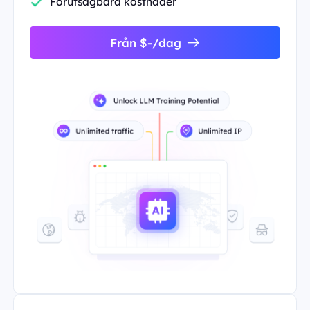
Förutsägbara kostnader
Från $-/dag