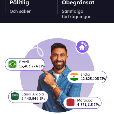
Pålitlig
Obegränsat
Och säker
Samtidiga
förfrågningar
Brazil
13,403,774
IPs
India
12,823,103
IPs
Saudi Arabia
5,443,846
IPs
Morocco
4,871,113
IPs