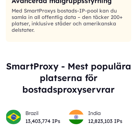
Avancerad målgruppsstyrning
Med SmartProxys bostads-IP-pool kan du
samla in all offentlig data – den täcker 200+
platser, inklusive städer och amerikanska
delstater.
SmartProxy - Mest populära
platserna för
bostadsproxyservrar
Brazil
India
13,403,774
IPs
12,823,103
IPs