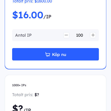
Totalt pris:
$1600.00
$16.00
/IP
Antal IP
Köp nu
1000+ IPs
Totalt pris:
$?
$?
/IP