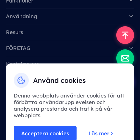
Funktioner
Data for AI
Användning
Resurs
FÖRETAG
Kontakta oss
Email: support@smartproxy.org
Använd cookies
Denna webbplats använder cookies för att
Svenska
förbättra användarupplevelsen och
analysera prestanda och trafik på vår
webbplats.
På grund av policy är denna tjänst inte
tillgänglig i Kina. Tack för din förståelse!
Acceptera cookies
Läs mer