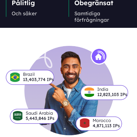
Pålitlig
Obegränsat
Och säker
Samtidiga
förfrågningar
Brazil
13,403,774
IPs
India
12,823,103
IPs
Saudi Arabia
5,443,846
IPs
Morocco
4,871,113
IPs