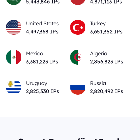
5,443,846
IPs
4,871,113
IPs
United States
Turkey
4,497,368
IPs
3,651,352
IPs
Mexico
Algeria
3,381,223
IPs
2,856,823
IPs
Uruguay
Russia
2,825,330
IPs
2,820,492
IPs