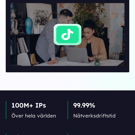
100M+ IPs
99.99%
Över hela världen
Nätverks­driftstid