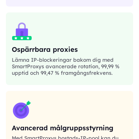
Ospärrbara proxies
Lämna IP-blockeringar bakom dig med
SmartProxys avancerade rotation, 99,99 %
upptid och 99,47 % framgångsfrekvens.
Avancerad målgruppsstyrning
Med SmartProxys bostads-IP-pool kan du