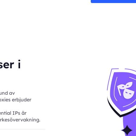
er i
und av
xies erbjuder
ntial IPs är
rkesövervakning.