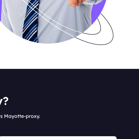
y?
ys Mayotte-proxy.