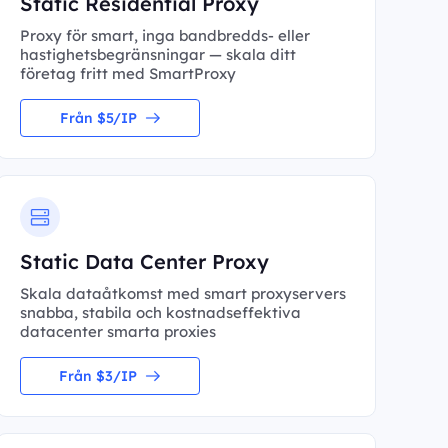
Static Residential Proxy
Proxy för smart, inga bandbredds- eller
hastighetsbegränsningar — skala ditt
företag fritt med SmartProxy
Från $5/IP
Static Data Center Proxy
Skala dataåtkomst med smart proxyservers
snabba, stabila och kostnadseffektiva
datacenter smarta proxies
Från $3/IP