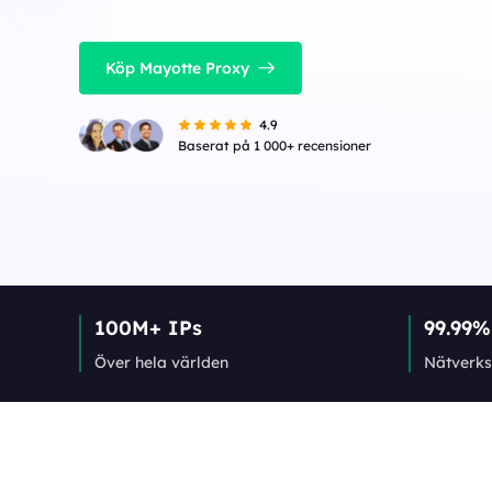
Köp Mayotte Proxy
4.9
Baserat på 1 000+ recensioner
100M+ IPs
99.99%
Över hela världen
Nätverks­