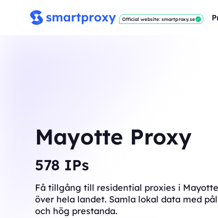
P
Official website: smartproxy.se
Mayotte Proxy
581
IPs
Få tillgång till residential proxies i Mayot
över hela landet. Samla lokal data med pål
och hög prestanda.