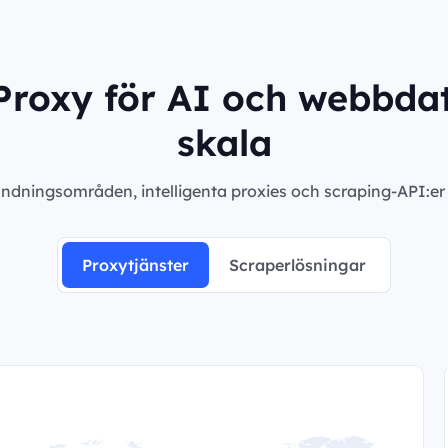
roxy för AI och webbdat
skala
ndningsområden, intelligenta proxies och scraping-API:er m
Proxytjänster
Scraperlösningar