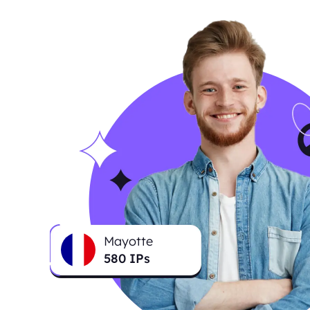
Mayotte
581
IPs