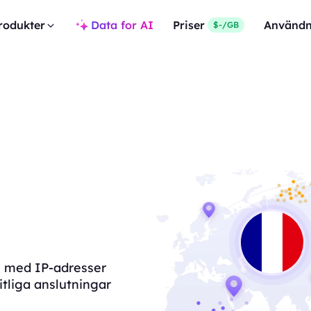
rodukter
Data for AI
Priser
Användn
$-/GB
te med IP-adresser
itliga anslutningar