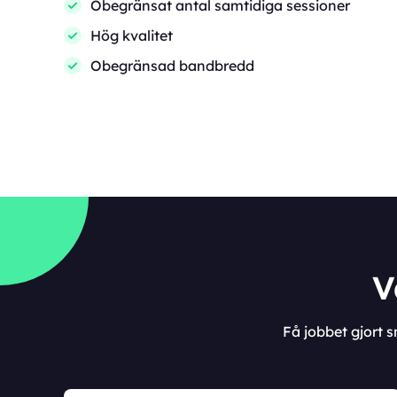
Obegränsat antal samtidiga sessioner
Hög kvalitet
Obegränsad bandbredd
V
Få jobbet gjort 