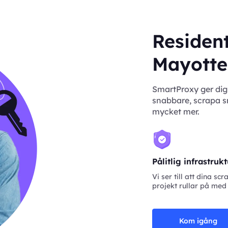
Resident
Mayotte
SmartProxy ger dig 
snabbare, scrapa sm
mycket mer.
Pålitlig infrastruk
Vi ser till att dina scr
projekt rullar på med
Kom igång