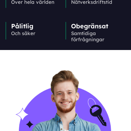
Över hela världen
Nätverks­driftstid
Pålitlig
Obegränsat
Och säker
Samtidiga
förfrågningar