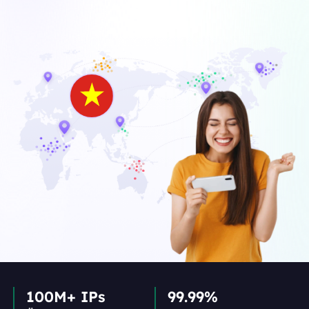
100M+ IPs
99.99%