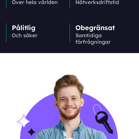
Över hela världen
Nätverks­driftstid
Pålitlig
Obegränsat
Och säker
Samtidiga
förfrågningar