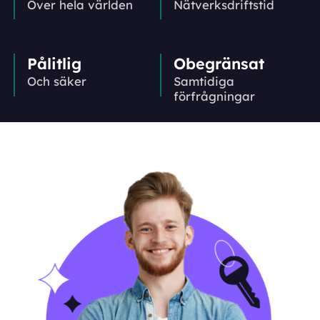
Över hela världen
Nätverks­driftstid
Pålitlig
Obegränsat
Och säker
Samtidiga
förfrågningar