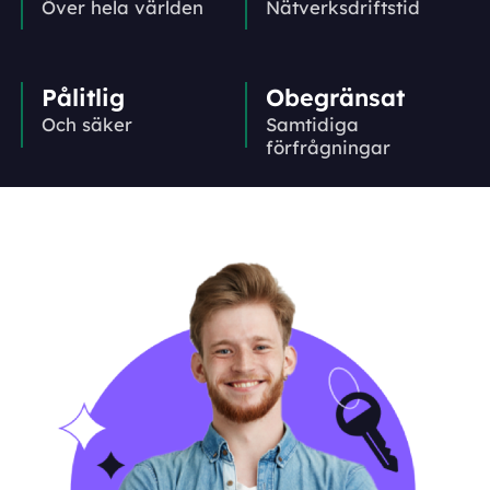
Över hela världen
Nätverks­driftstid
Pålitlig
Obegränsat
Och säker
Samtidiga
förfrågningar