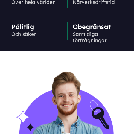
Över hela världen
Nätverks­driftstid
Pålitlig
Obegränsat
Och säker
Samtidiga
förfrågningar