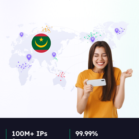
100M+ IPs
99.99%