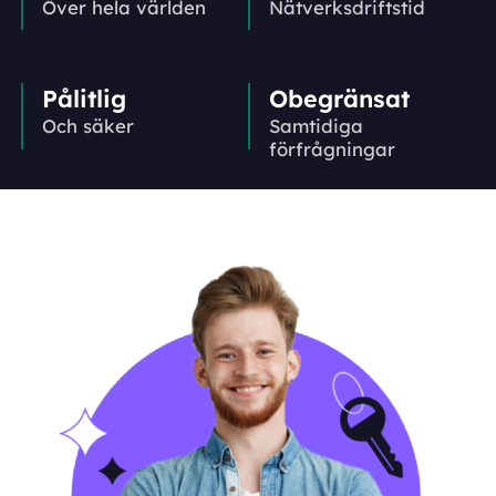
Över hela världen
Nätverks­driftstid
Pålitlig
Obegränsat
Och säker
Samtidiga
förfrågningar