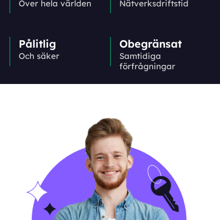
Över hela världen
Nätverks­driftstid
Pålitlig
Obegränsat
Och säker
Samtidiga
förfrågningar