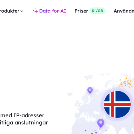
rodukter
Data for AI
Priser
Användn
$-/GB
nd med IP-adresser
itliga anslutningar