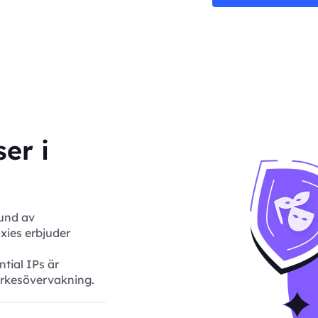
er i
und av
xies erbjuder
tial IPs är
rkesövervakning.