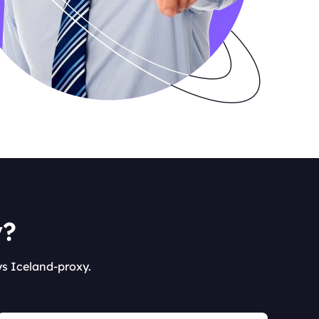
y?
ys Iceland-proxy.