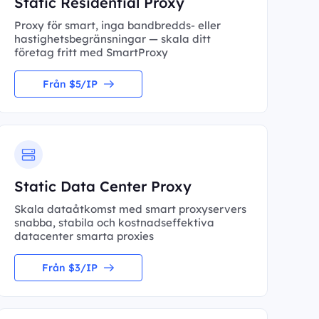
Static Residential Proxy
Proxy för smart, inga bandbredds- eller
hastighetsbegränsningar — skala ditt
företag fritt med SmartProxy
Från $5/IP
Static Data Center Proxy
Skala dataåtkomst med smart proxyservers
snabba, stabila och kostnadseffektiva
datacenter smarta proxies
Från $3/IP