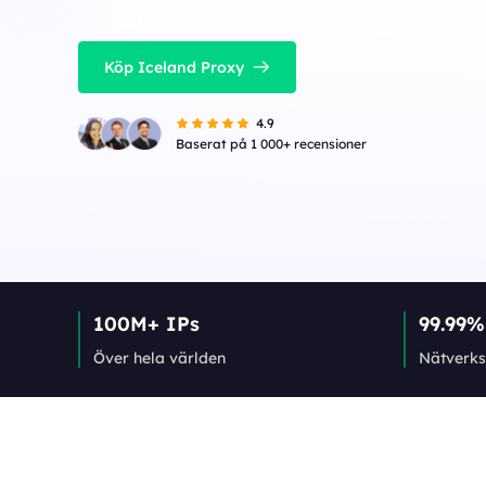
Köp Iceland Proxy
4.9
Baserat på 1 000+ recensioner
100M+ IPs
99.99%
Över hela världen
Nätverks­