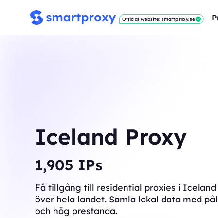
P
Official website: smartproxy.se
Iceland Proxy
1,915
IPs
Få tillgång till residential proxies i Icela
över hela landet. Samla lokal data med pål
och hög prestanda.