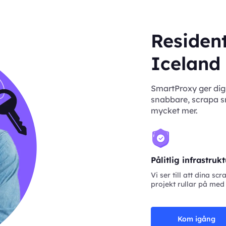
Resident
Iceland
SmartProxy ger dig 
snabbare, scrapa sm
mycket mer.
Pålitlig infrastruk
Vi ser till att dina scr
projekt rullar på med
Kom igång