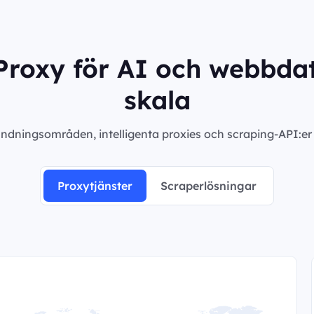
roxy för AI och webbdat
skala
ndningsområden, intelligenta proxies och scraping-API:er m
Proxytjänster
Scraperlösningar