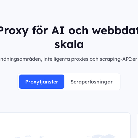
roxy för AI och webbdat
skala
ndningsområden, intelligenta proxies och scraping-API:er m
Proxytjänster
Scraperlösningar