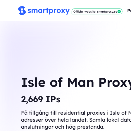
P
Official website: smartproxy.se
Isle of Man Prox
2,684
IPs
Få tillgång till residential proxies i Isle o
adresser över hela landet. Samla lokal dat
anslutningar och hög prestanda.