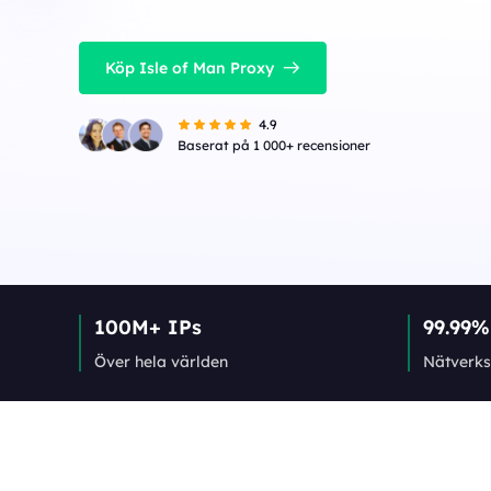
Köp Isle of Man Proxy
4.9
Baserat på 1 000+ recensioner
100M+ IPs
99.99%
Över hela världen
Nätverks­