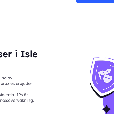
er i Isle
und av
proxies erbjuder
idential IPs är
rkesövervakning.