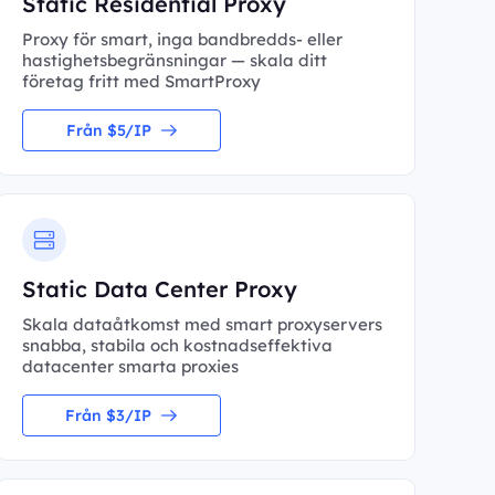
Static Residential Proxy
Proxy för smart, inga bandbredds- eller
hastighetsbegränsningar — skala ditt
företag fritt med SmartProxy
Från $5/IP
Static Data Center Proxy
Skala dataåtkomst med smart proxyservers
snabba, stabila och kostnadseffektiva
datacenter smarta proxies
Från $3/IP