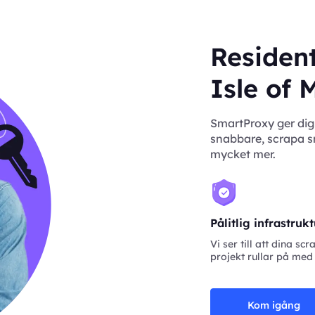
Resident
Isle of 
SmartProxy ger dig 
snabbare, scrapa sm
mycket mer.
Pålitlig infrastruk
Vi ser till att dina scr
projekt rullar på med
Kom igång