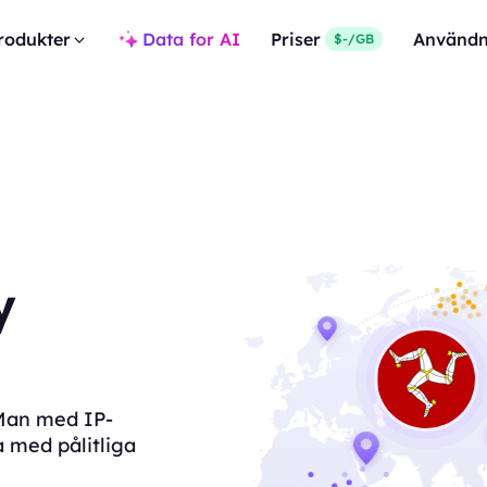
rodukter
Data for AI
Priser
Användn
$-/GB
y
f Man med IP-
a med pålitliga