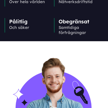
Över hela världen
Nätverks­driftstid
Pålitlig
Obegränsat
Och säker
Samtidiga
förfrågningar