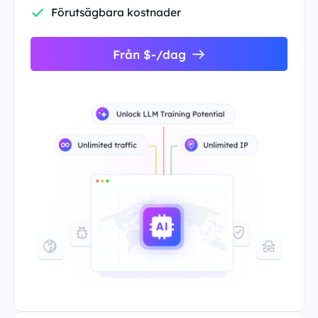
Förutsägbara kostnader
Från $-/dag