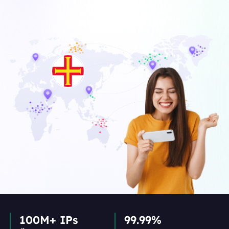
100M+ IPs
99.99%