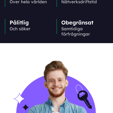
Över hela världen
Nätverks­driftstid
Pålitlig
Obegränsat
Och säker
Samtidiga
förfrågningar