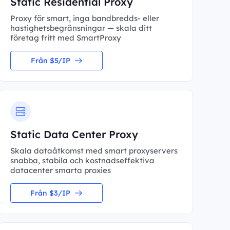
Static Residential Proxy
Proxy för smart, inga bandbredds- eller
hastighetsbegränsningar — skala ditt
företag fritt med SmartProxy
Från $5/IP
Static Data Center Proxy
Skala dataåtkomst med smart proxyservers
snabba, stabila och kostnadseffektiva
datacenter smarta proxies
Från $3/IP