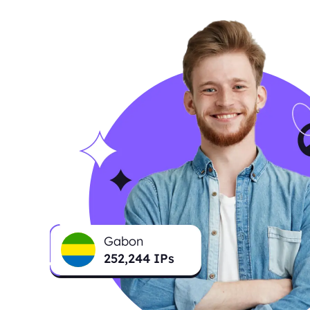
Gabon
252,983
IPs