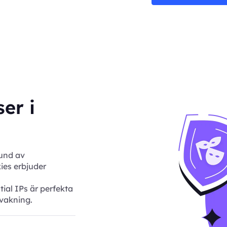
er i
und av
ies erbjuder
ial IPs är perfekta
vakning.