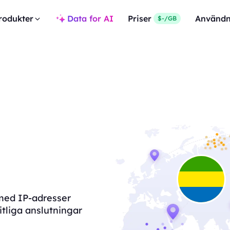
rodukter
Data for AI
Priser
Användn
$-/GB
n med IP-adresser
itliga anslutningar