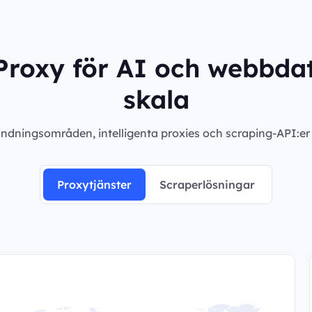
roxy för AI och webbdat
skala
ndningsområden, intelligenta proxies och scraping-API:er m
Proxytjänster
Scraperlösningar