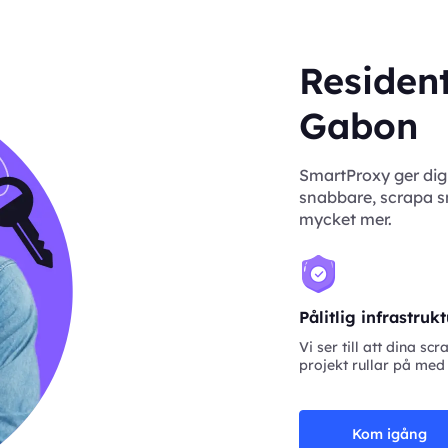
Resident
Gabon
SmartProxy ger dig
snabbare, scrapa sm
mycket mer.
Pålitlig infrastruk
Vi ser till att dina scr
projekt rullar på med
Kom igång