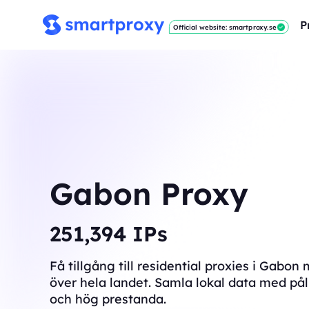
P
Official website: smartproxy.se
Gabon Proxy
252,983
IPs
Få tillgång till residential proxies i Gabo
över hela landet. Samla lokal data med pål
och hög prestanda.