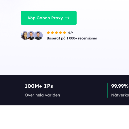
Köp Gabon Proxy
4.9
Baserat på 1 000+ recensioner
100M+ IPs
99.99%
Över hela världen
Nätverks­