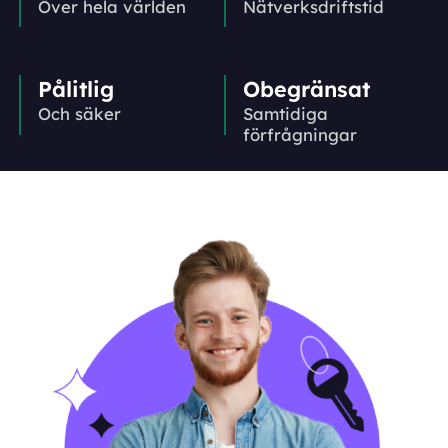
Över hela världen
Nätverks­driftstid
Pålitlig
Obegränsat
Och säker
Samtidiga
förfrågningar