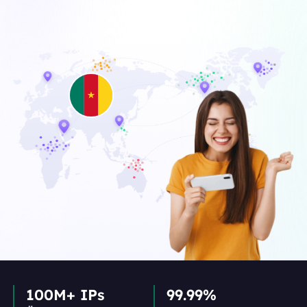
100M+ IPs
99.99%