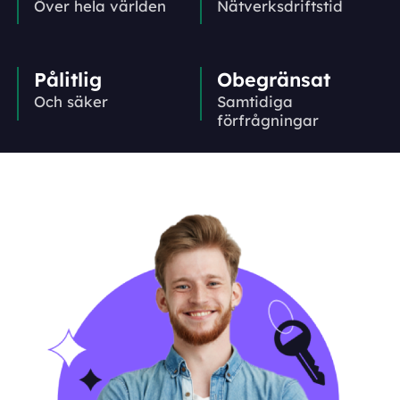
Över hela världen
Nätverks­driftstid
Pålitlig
Obegränsat
Och säker
Samtidiga
förfrågningar