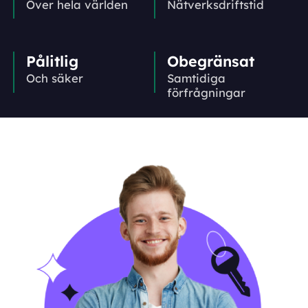
Över hela världen
Nätverks­driftstid
Pålitlig
Obegränsat
Och säker
Samtidiga
förfrågningar