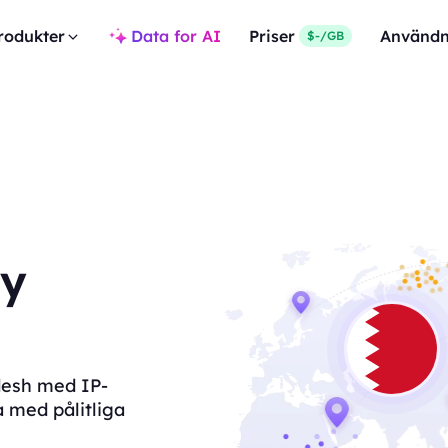
rodukter
Data for AI
Priser
Användn
$-/GB
xy
adesh med IP-
a med pålitliga