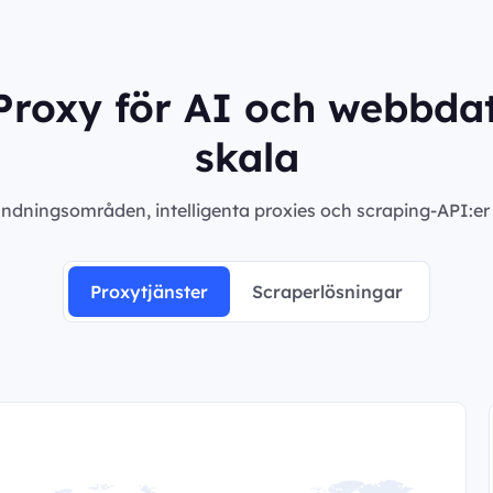
roxy för AI och webbdat
skala
ndningsområden, intelligenta proxies och scraping-API:er m
Proxytjänster
Scraperlösningar