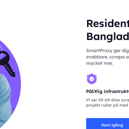
Resident
Banglad
SmartProxy ger dig
snabbare, scrapa sm
mycket mer.
Pålitlig infrastruk
Vi ser till att dina scr
projekt rullar på med
Kom igång