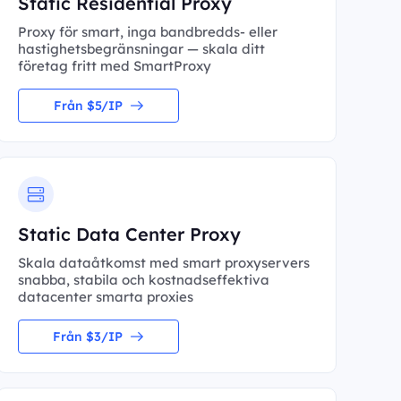
Static Residential Proxy
Proxy för smart, inga bandbredds- eller
hastighetsbegränsningar — skala ditt
företag fritt med SmartProxy
Från $5/IP
Static Data Center Proxy
Skala dataåtkomst med smart proxyservers
snabba, stabila och kostnadseffektiva
datacenter smarta proxies
Från $3/IP