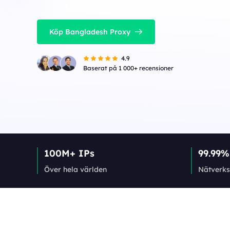
Köp Bangladesh Proxy
4.9
Baserat på 1 000+ recensioner
100M+ IPs
99.99%
Över hela världen
Nätverks­