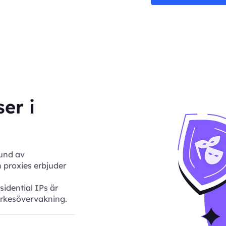
er i
und av
 proxies erbjuder
idential IPs är
rkesövervakning.