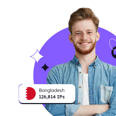
Bangladesh
127,165
IPs