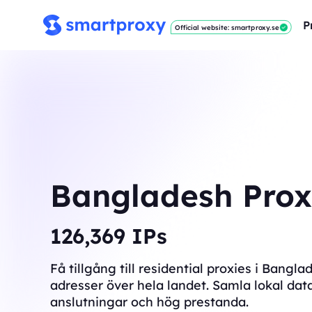
P
Official website: smartproxy.se
Bangladesh Pro
127,165
IPs
Få tillgång till residential proxies i Bangl
adresser över hela landet. Samla lokal dat
anslutningar och hög prestanda.