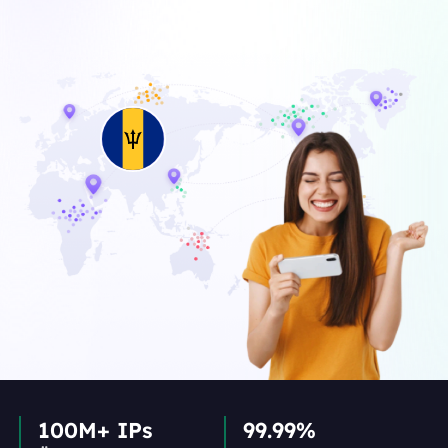
100M+ IPs
99.99%