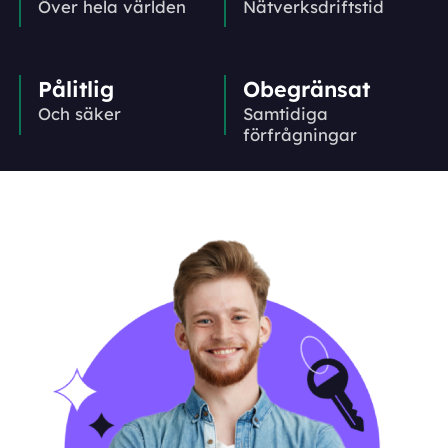
Över hela världen
Nätverks­driftstid
Pålitlig
Obegränsat
Och säker
Samtidiga
förfrågningar