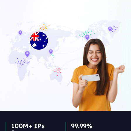
100M+ IPs
99.99%