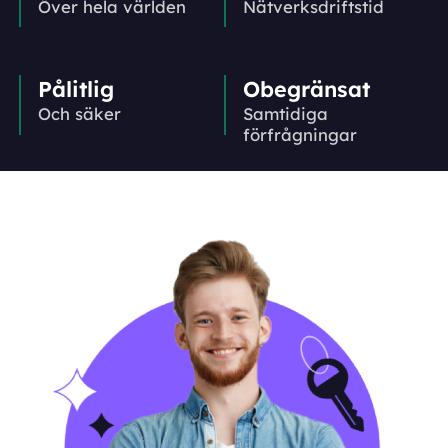
Över hela världen
Nätverks­driftstid
Pålitlig
Obegränsat
Och säker
Samtidiga
förfrågningar