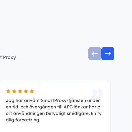
t Proxy
Jag har använt SmartProxy-tjänsten under
Ja
en tid, och övergången till API-länkar har gj
ha
ort användningen betydligt smidigare. En ty
An
dlig förbättring.
p 