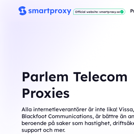
P
Official website: smartproxy.se
Parlem Telecom
Proxies
Alla internetleverantörer är inte lika! Viss
Blackfoot Communications, är bättre än a
beroende på saker som hastighet, driftsäke
support och mer.