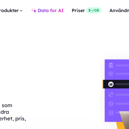
rodukter
Data for AI
Priser
Användn
$-/GB
a, som
ndra
rhet, pris,