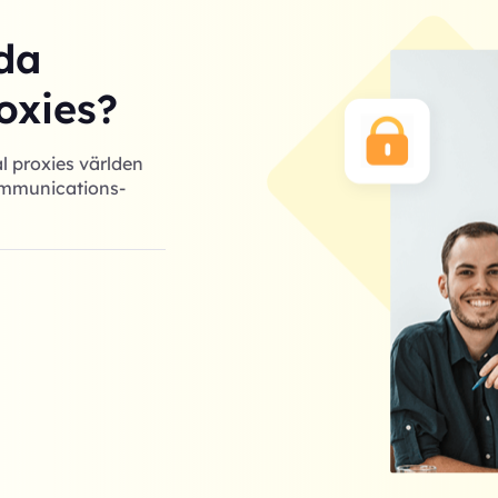
da
oxies?
l proxies världen
Communications-