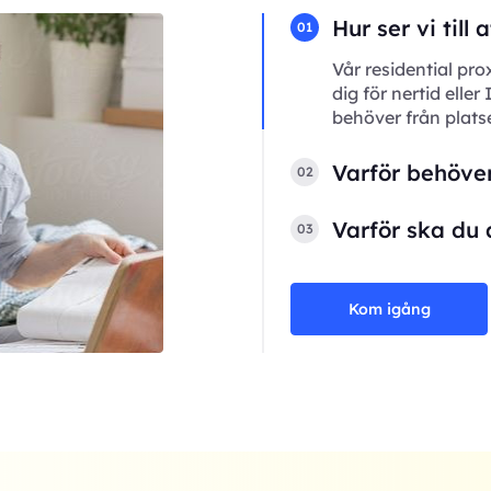
Hur ser vi till
01
Vår residential pro
dig för nertid eller
behöver från plats
Varför behöver
02
Varför ska du 
03
Kom igång