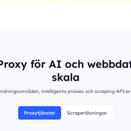
roxy för AI och webbdat
skala
ndningsområden, intelligenta proxies och scraping-API:er m
Proxytjänster
Scraperlösningar