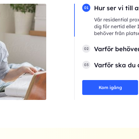
Hur ser vi till
01
Vår residential pro
dig för nertid eller
behöver från plats
Varför behöver
02
Varför ska du 
03
Kom igång