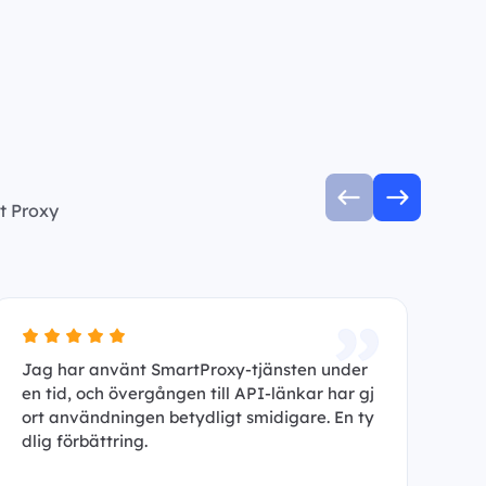
t Proxy
Jag har använt SmartProxy-tjänsten under
Ja
en tid, och övergången till API-länkar har gj
ha
ort användningen betydligt smidigare. En ty
An
dlig förbättring.
p 