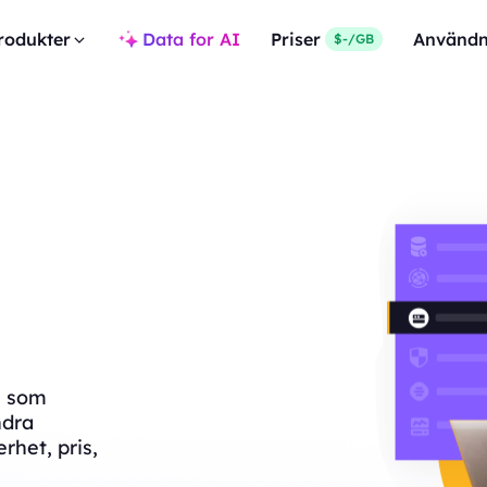
rodukter
Data for AI
Priser
Användn
$-/GB
a, som
ndra
rhet, pris,