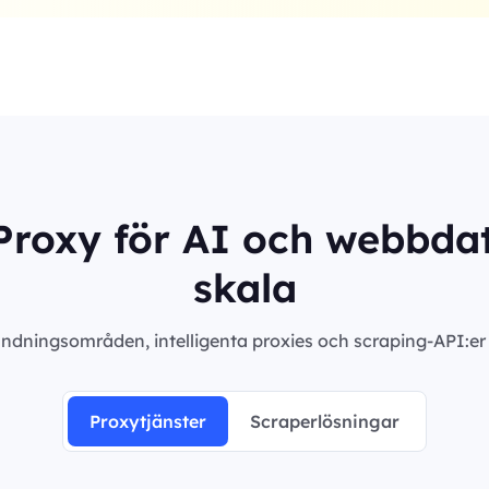
roxy för AI och webbdat
skala
ndningsområden, intelligenta proxies och scraping-API:er m
Proxytjänster
Scraperlösningar