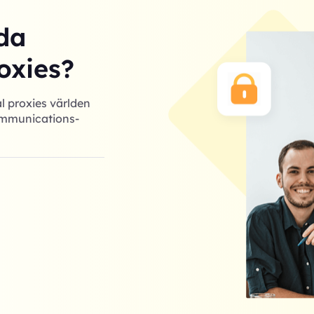
da
oxies?
l proxies världen
Communications-