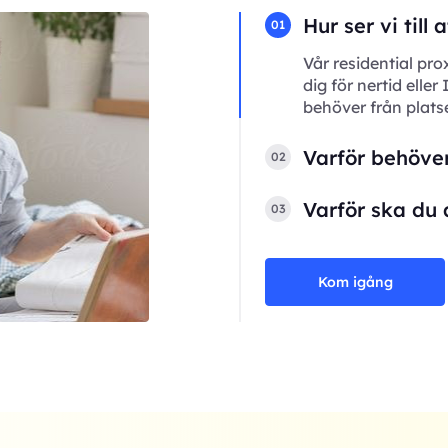
Hur ser vi till
01
Vår residential pro
dig för nertid eller
behöver från plats
Varför behöver
02
Varför ska du 
03
Kom igång