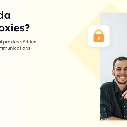
da
oxies?
l proxies världen
Communications-