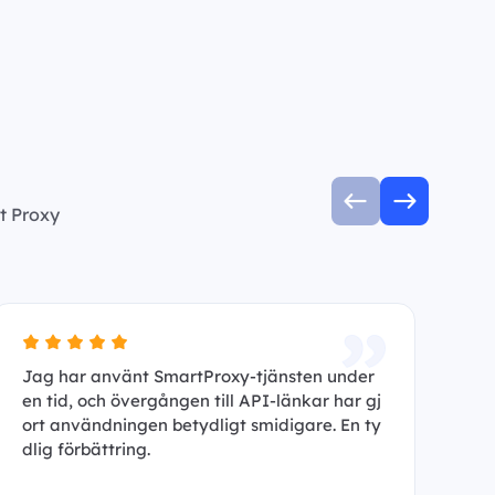
t Proxy
Jag har använt SmartProxy-tjänsten under
Ja
en tid, och övergången till API-länkar har gj
ha
ort användningen betydligt smidigare. En ty
An
dlig förbättring.
p 