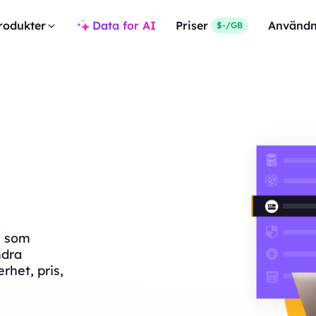
rodukter
Data for AI
Priser
Användn
$-/GB
a, som
ndra
rhet, pris,