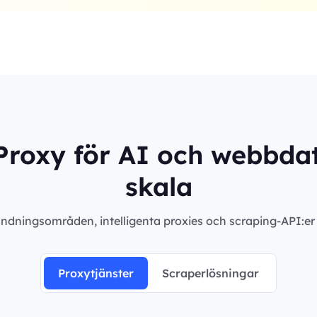
roxy för AI och webbdat
skala
ndningsområden, intelligenta proxies och scraping-API:er m
Proxytjänster
Scraperlösningar