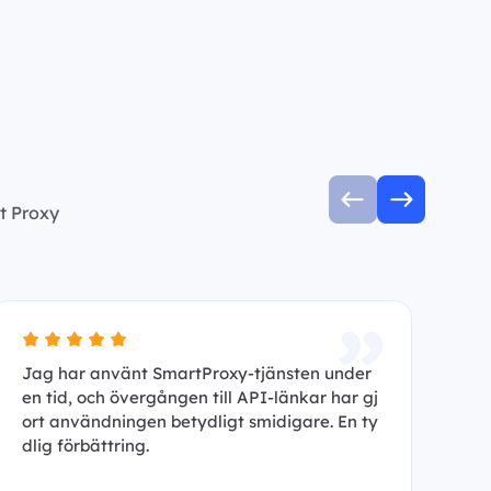
t Proxy
Jag har använt SmartProxy-tjänsten under
Ja
en tid, och övergången till API-länkar har gj
ha
ort användningen betydligt smidigare. En ty
An
dlig förbättring.
p 