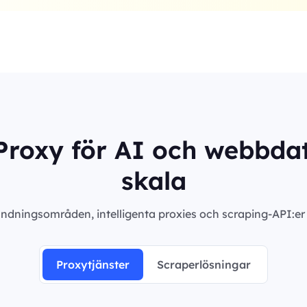
roxy för AI och webbdat
skala
ndningsområden, intelligenta proxies och scraping-API:er m
Proxytjänster
Scraperlösningar