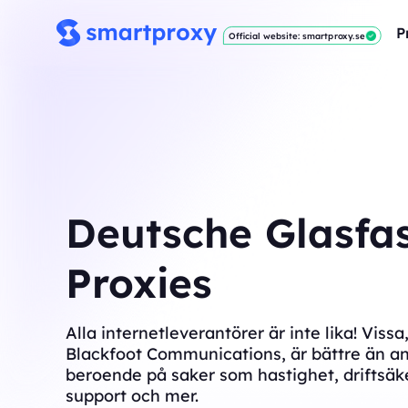
P
Official website: smartproxy.se
Deutsche Glasfa
Proxies
Alla internetleverantörer är inte lika! Viss
Blackfoot Communications, är bättre än a
beroende på saker som hastighet, driftsäke
support och mer.