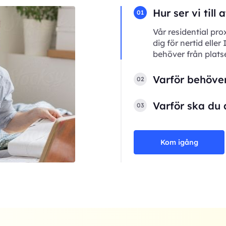
Hur ser vi till
01
Vår residential pro
dig för nertid eller
behöver från plats
Varför behöver
02
Varför ska du 
03
Kom igång