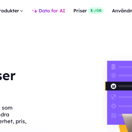
rodukter
Data for AI
Priser
Användn
$-/GB
ser
a, som
ndra
rhet, pris,