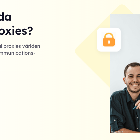
da
oxies?
l proxies världen
Communications-